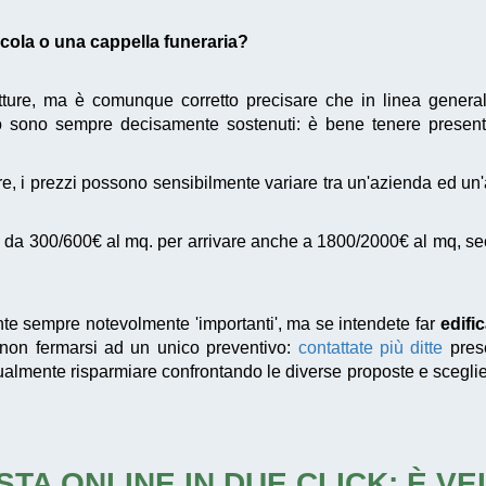
dicola o una cappella funeraria?
utture, ma è comunque corretto precisare che in linea genera
sono sempre decisamente sostenuti: è bene tenere present
e, i prezzi possono sensibilmente variare tra un'azienda ed un
da 300/600€ al mq. per arrivare anche a 1800/2000€ al mq, second
te sempre notevolmente 'importanti', ma se intendete far
edifi
i non fermarsi ad un unico preventivo:
contattate più ditte
prese
ntualmente risparmiare confrontando le diverse proposte e scegli
STA ONLINE IN DUE CLICK: È V