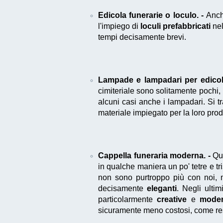
Edicola funerarie o loculo. -
Anc
l'impiego di
loculi prefabbricati
nel
tempi decisamente brevi.
Lampade e lampadari per edicola
cimiteriale sono solitamente pochi,
alcuni casi anche i lampadari. Si tr
materiale impiegato per la loro pro
Cappella funeraria moderna. -
Qua
in qualche maniera un po' tetre e tr
non sono purtroppo più con noi, m
decisamente
eleganti
. Negli ulti
particolarmente
creative
e
mode
sicuramente meno costosi, come res