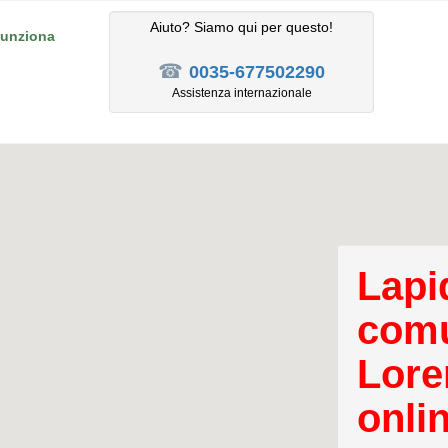
Aiuto? Siamo qui per questo!
unziona
☎
0035-677502290
Assistenza internazionale
Lapid
comu
Lore
onli