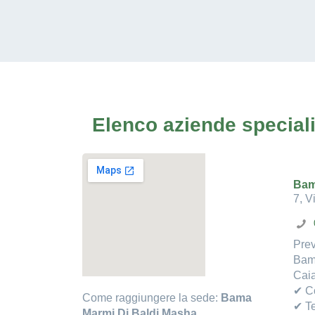
Elenco aziende specializ
Bam
7, V
Prev
Bama
Caia
✔ Co
Come raggiungere la sede:
Bama
✔ Te
Marmi Di Baldi Masha