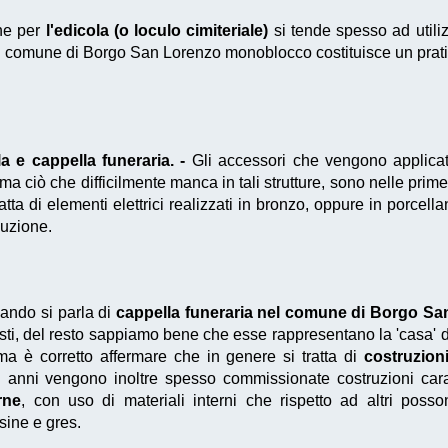
he per
l'edicola (o loculo cimiteriale)
si tende spesso ad utiliz
 comune di Borgo San Lorenzo monoblocco costituisce un prat
 e cappella funeraria. -
Gli accessori che vengono applicati
 ma ciò che difficilmente manca in tali strutture, sono nelle pri
atta di elementi elettrici realizzati in bronzo, oppure in porcell
duzione.
ndo si parla di
cappella funeraria nel comune di Borgo Sa
isti, del resto sappiamo bene che esse rappresentano la 'casa' d
a è corretto affermare che in genere si tratta di
costruzion
mi anni vengono inoltre spesso commissionate costruzioni carat
rne
, con uso di materiali interni che rispetto ad altri pos
ine e gres.