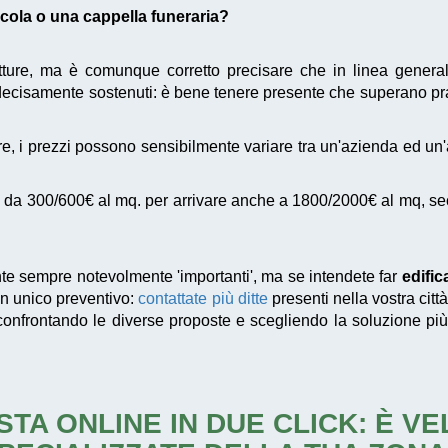
dicola o una cappella funeraria?
utture, ma è comunque corretto precisare che in linea genera
cisamente sostenuti: è bene tenere presente che superano pra
e, i prezzi possono sensibilmente variare tra un'azienda ed un
da 300/600€ al mq. per arrivare anche a 1800/2000€ al mq, second
e sempre notevolmente 'importanti', ma se intendete far
edific
 un unico preventivo:
contattate più ditte
presenti nella vostra citt
confrontando le diverse proposte e scegliendo la soluzione più
STA ONLINE IN DUE CLICK: È V