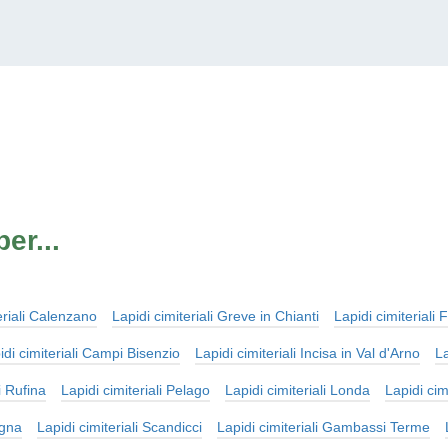
er...
eriali Calenzano
Lapidi cimiteriali Greve in Chianti
Lapidi cimiteriali
idi cimiteriali Campi Bisenzio
Lapidi cimiteriali Incisa in Val d'Arno
La
i Rufina
Lapidi cimiteriali Pelago
Lapidi cimiteriali Londa
Lapidi cim
igna
Lapidi cimiteriali Scandicci
Lapidi cimiteriali Gambassi Terme