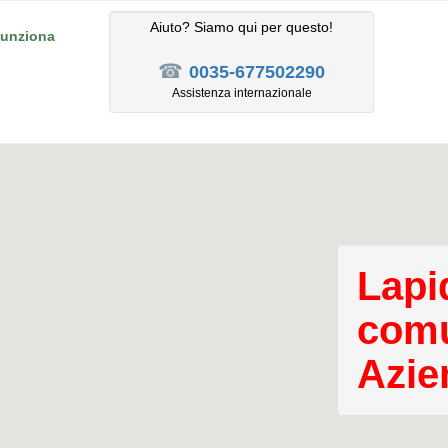
Aiuto? Siamo qui per questo!
unziona
☎
0035-677502290
Assistenza internazionale
Lapid
comu
Azie