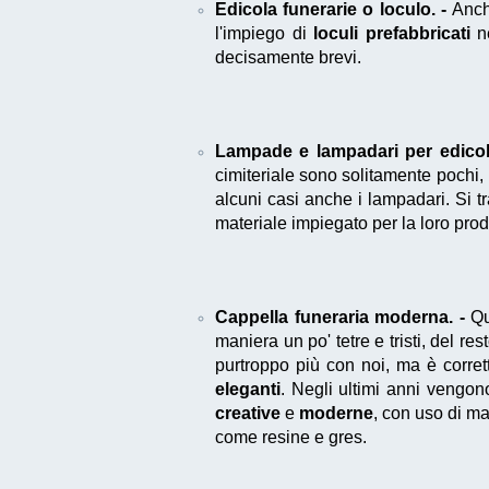
Edicola funerarie o loculo. -
Anc
l'impiego di
loculi prefabbricati
ne
decisamente brevi.
Lampade e lampadari per edicola
cimiteriale sono solitamente pochi,
alcuni casi anche i lampadari. Si tr
materiale impiegato per la loro pro
Cappella funeraria moderna. -
Qu
maniera un po' tetre e tristi, del 
purtroppo più con noi, ma è corret
eleganti
. Negli ultimi anni vengon
creative
e
moderne
, con uso di ma
come resine e gres.