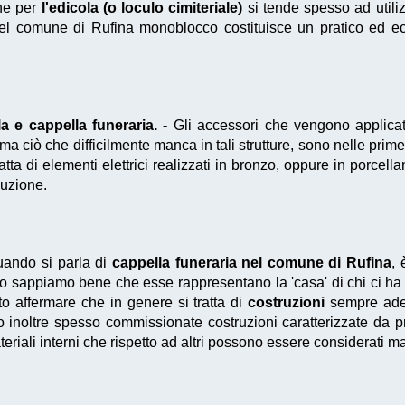
he per
l'edicola (o loculo cimiteriale)
si tende spesso ad utiliz
l comune di Rufina monoblocco costituisce un pratico ed e
 e cappella funeraria. -
Gli accessori che vengono applicati
 ma ciò che difficilmente manca in tali strutture, sono nelle pri
atta di elementi elettrici realizzati in bronzo, oppure in porcell
duzione.
ando si parla di
cappella funeraria nel comune di Rufina
, 
resto sappiamo bene che esse rappresentano la 'casa' di chi ci h
to affermare che in genere si tratta di
costruzioni
sempre adeg
o inoltre spesso commissionate costruzioni caratterizzate da pr
teriali interni che rispetto ad altri possono essere considerati