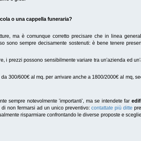
dicola o una cappella funeraria?
utture, ma è comunque corretto precisare che in linea genera
o sono sempre decisamente sostenuti: è bene tenere presen
e, i prezzi possono sensibilmente variare tra un'azienda ed un
da 300/600€ al mq. per arrivare anche a 1800/2000€ al mq, second
te sempre notevolmente 'importanti', ma se intendete far
edif
lo di non fermarsi ad un unico preventivo:
contattate più ditte
pre
ntualmente risparmiare confrontando le diverse proposte e scegli