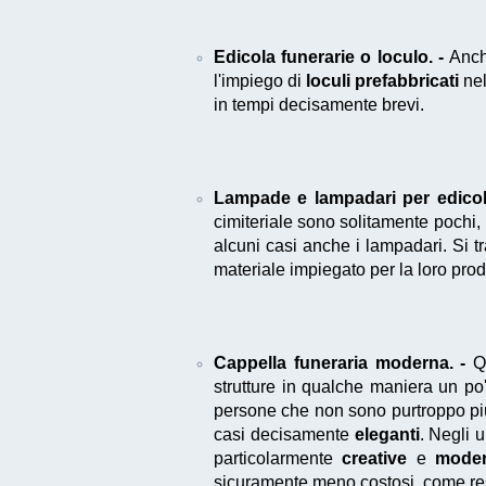
Edicola funerarie o loculo. -
Anc
l'impiego di
loculi prefabbricati
nel
in tempi decisamente brevi.
Lampade e lampadari per edicola
cimiteriale sono solitamente pochi,
alcuni casi anche i lampadari. Si tr
materiale impiegato per la loro pro
Cappella funeraria moderna. -
Qu
strutture in qualche maniera un po'
persone che non sono purtroppo più 
casi decisamente
eleganti
. Negli 
particolarmente
creative
e
mode
sicuramente meno costosi, come res