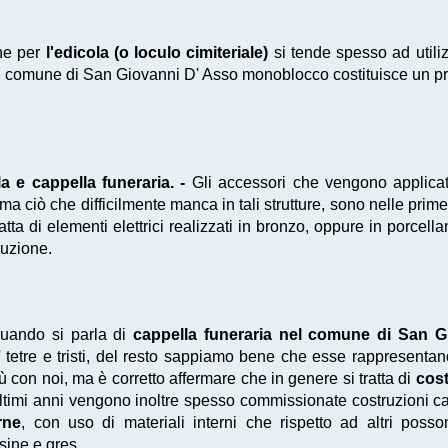
he per
l'edicola (o loculo cimiteriale)
si tende spesso ad utiliz
 comune di San Giovanni D' Asso monoblocco costituisce un pr
 e cappella funeraria. -
Gli accessori che vengono applicati
 ma ciò che difficilmente manca in tali strutture, sono nelle pri
atta di elementi elettrici realizzati in bronzo, oppure in porcell
duzione.
ando si parla di
cappella funeraria nel comune di San G
 tetre e tristi, del resto sappiamo bene che esse rappresentano 
con noi, ma è corretto affermare che in genere si tratta di
cost
ultimi anni vengono inoltre spesso commissionate costruzioni car
rne
, con uso di materiali interni che rispetto ad altri pos
ine e gres.