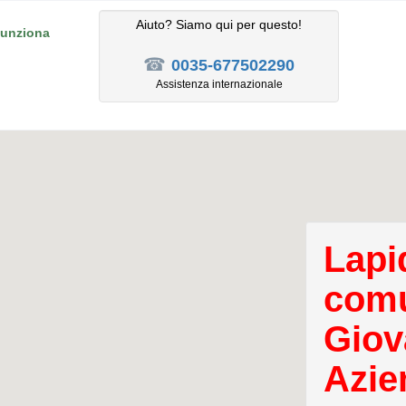
Aiuto? Siamo qui per questo!
unziona
☎
0035-677502290
Assistenza internazionale
Lapid
comu
Giov
Azie