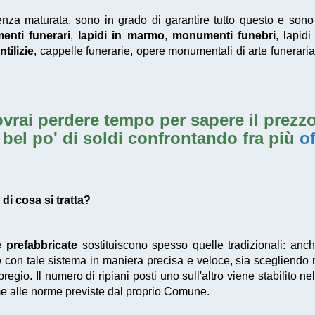
erienza maturata, sono in grado di garantire tutto questo e so
nti funerari
,
lapidi in marmo
,
monumenti funebri
, lapidi
tilizie
, cappelle funerarie, opere monumentali di arte funeraria 
vrai perdere tempo per sapere il prezzo
 bel po' di soldi confrontando fra più
of
di cosa si tratta?
e prefabbricate
sostituiscono spesso quelle tradizionali: anc
o
con tale sistema in maniera precisa e veloce, sia scegliendo 
pregio. Il numero di ripiani posti uno sull'altro viene stabilito ne
 alle norme previste dal proprio Comune.