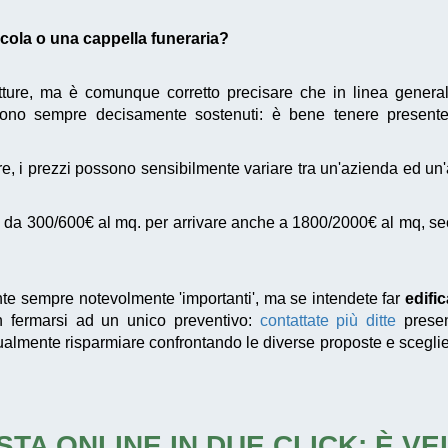
dicola o una cappella funeraria?
utture, ma è comunque corretto precisare che in linea genera
ono sempre decisamente sostenuti: è bene tenere present
e, i prezzi possono sensibilmente variare tra un'azienda ed un
da 300/600€ al mq. per arrivare anche a 1800/2000€ al mq, second
te sempre notevolmente 'importanti', ma se intendete far
edifi
on fermarsi ad un unico preventivo:
contattate più ditte
present
ntualmente risparmiare confrontando le diverse proposte e scegli
STA ONLINE IN DUE CLICK: È V