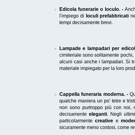
Edicola funerarie o loculo. -
Anc
l'impiego di
loculi prefabbricati
ne
tempi decisamente brevi.
Lampade e lampadari per edicola
cimiteriale sono solitamente pochi,
alcuni casi anche i lampadari. Si tr
materiale impiegato per la loro pro
Cappella funeraria moderna. -
Qu
qualche maniera un po' tetre e tris
non sono purtroppo più con noi, m
decisamente
eleganti
. Negli ulti
particolarmente
creative
e
mode
sicuramente meno costosi, come res