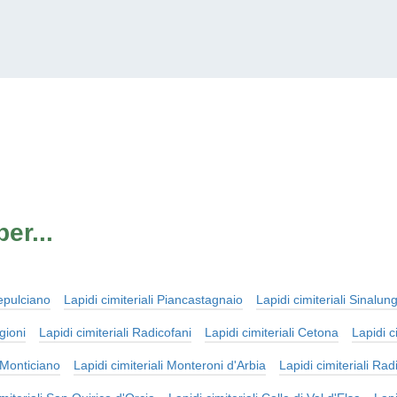
er...
tepulciano
Lapidi cimiteriali Piancastagnaio
Lapidi cimiteriali Sinalun
gioni
Lapidi cimiteriali Radicofani
Lapidi cimiteriali Cetona
Lapidi c
i Monticiano
Lapidi cimiteriali Monteroni d'Arbia
Lapidi cimiteriali Rad