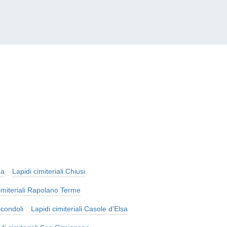
ga
Lapidi cimiteriali Chiusi
imiteriali Rapolano Terme
icondoli
Lapidi cimiteriali Casole d'Elsa