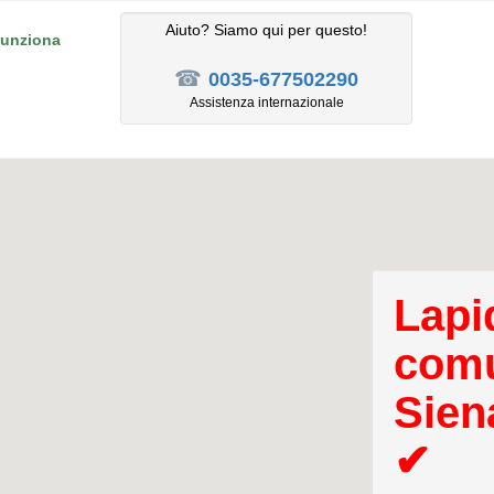
Aiuto? Siamo qui per questo!
unziona
☎
0035-677502290
Assistenza internazionale
Lapid
comu
Sien
✔