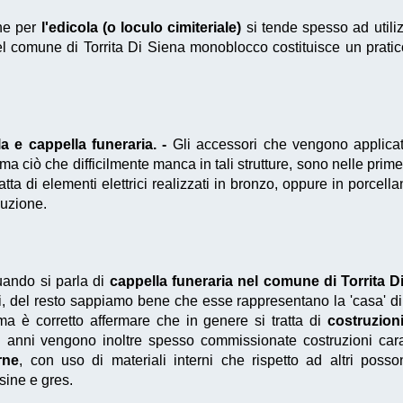
he per
l'edicola (o loculo cimiteriale)
si tende spesso ad utiliz
l comune di Torrita Di Siena monoblocco costituisce un prat
 e cappella funeraria. -
Gli accessori che vengono applicati
 ma ciò che difficilmente manca in tali strutture, sono nelle pri
atta di elementi elettrici realizzati in bronzo, oppure in porcell
duzione.
ando si parla di
cappella funeraria nel comune di Torrita D
ti, del resto sappiamo bene che esse rappresentano la 'casa' di
a è corretto affermare che in genere si tratta di
costruzion
mi anni vengono inoltre spesso commissionate costruzioni carat
rne
, con uso di materiali interni che rispetto ad altri pos
ine e gres.